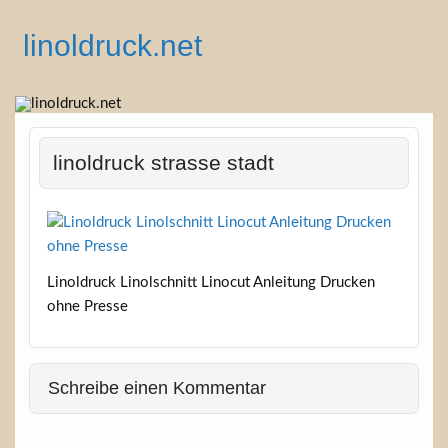
Skip
to
linoldruck.net
content
Anleitungen, Tutorials und Infos
linoldruck strasse stadt
Linoldruck Linolschnitt Linocut Anleitung Drucken
ohne Presse
Schreibe einen Kommentar