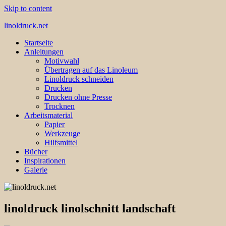
Skip to content
linoldruck.net
Startseite
Anleitungen, Tutorials und Infos
Anleitungen
Motivwahl
Übertragen auf das Linoleum
Linoldruck schneiden
Drucken
Drucken ohne Presse
Trocknen
Arbeitsmaterial
Papier
Werkzeuge
Hilfsmittel
Bücher
Inspirationen
Galerie
linoldruck linolschnitt landschaft