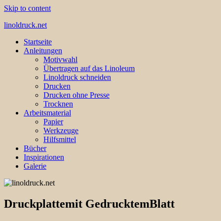
Skip to content
linoldruck.net
Startseite
Anleitungen, Tutorials und Infos
Anleitungen
Motivwahl
Übertragen auf das Linoleum
Linoldruck schneiden
Drucken
Drucken ohne Presse
Trocknen
Arbeitsmaterial
Papier
Werkzeuge
Hilfsmittel
Bücher
Inspirationen
Galerie
Druckplattemit GedrucktemBlatt